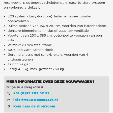
reservewiel plus beugel, schokdempers, easy-to-store systeem
en verlengd afdekzeil.
E2S system (Easy-to-Store); laden en lossen zonder
openvouwen
Ruime bedden van 150 x 210 cm, voorzien van lattenbodems
donkere binnententen inclusief gaas tbv ventilatie
Voortent van 250 x 385 cm, optioneel te voorzien van een
luifel
Verzinkt 28 mm staal frame
100% Ten Cate katoen doek
Geremd chassis met schokbrekers, voorzien van 4
uitdraaisteunen
13 inch velgen
Ledig 415 kg, max. gewicht 750 kg
MEER INFORMATIE OVER DEZE VOUWWAGEN?
Wij geven je graag advies!
+31 (0)33 207 52 52
info@vouwwagenzaak.nl
Kom naar de showroom